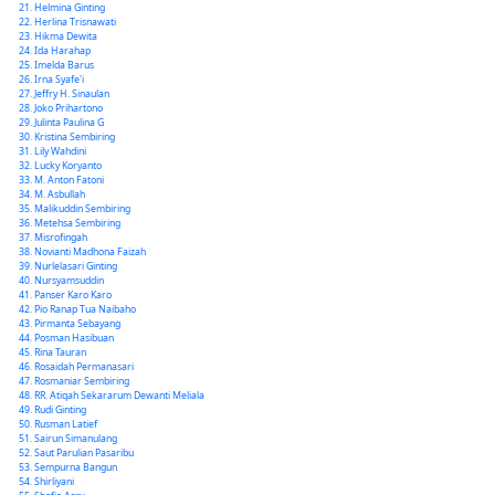
Helmina Ginting
Herlina Trisnawati
Hikma Dewita
Ida Harahap
Imelda Barus
Irna Syafe'i
Jeffry H. Sinaulan
Joko Prihartono
Julinta Paulina G
Kristina Sembiring
Lily Wahdini
Lucky Koryanto
M. Anton Fatoni
M. Asbullah
Malikuddin Sembiring
Metehsa Sembiring
Misrofingah
Novianti Madhona Faizah
Nurlelasari Ginting
Nursyamsuddin
Panser Karo Karo
Pio Ranap Tua Naibaho
Pirmanta Sebayang
Posman Hasibuan
Rina Tauran
Rosaidah Permanasari
Rosmaniar Sembiring
RR. Atiqah Sekararum Dewanti Meliala
Rudi Ginting
Rusman Latief
Sairun Simanulang
Saut Parulian Pasaribu
Sempurna Bangun
Shirliyani