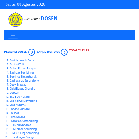
Sabtu, 08 Agustus 2026
DOSEN
PRESENSI
TOTAL 74 FILES
PRESENSI DOSEN
GANJIL 2025-2026
Amir Hamzah Pohan
Ardiani Yulia
Arihta Esther Tarigan
Bachtiar Sembiring
Bertinus Simanihuruk
Dadi Waras Suhardjono
Desyi Erawati
Dicki Bagus Chandra
Dobson
Eka Budi Yulianti
Eko Cahyo Mayndarto
Ema Kusuma
Endang Suprapti
Eni Jaya
Erna Amalia
Fransiska Simanullang
H. Heru Abrianto
H. M. Noor Sembiring
H.M.R. Ulung Sembiring
Hasudungan Sinaga