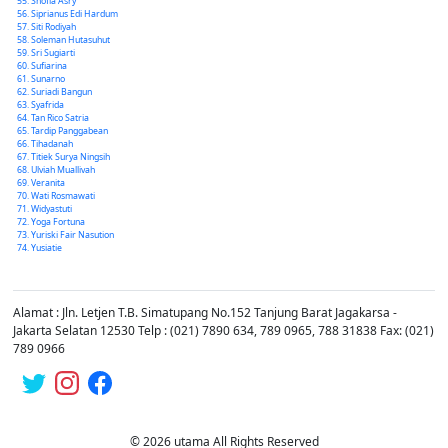
Shofia Asry
Siprianus Edi Hardum
Siti Rodiyah
Soleman Hutasuhut
Sri Sugiarti
Sufiarina
Sunarno
Suriadi Bangun
Syafrida
Tan Rico Satria
Tardip Panggabean
Tihadanah
Titiek Surya Ningsih
Ulviah Muallivah
Veranita
Wati Rosmawati
Widyastuti
Yoga Fortuna
Yuriski Fair Nasution
Yusiatie
Alamat : Jln. Letjen T.B. Simatupang No.152 Tanjung Barat Jagakarsa -
Jakarta Selatan 12530 Telp : (021) 7890 634, 789 0965, 788 31838 Fax: (021)
789 0966
© 2026 utama All Rights Reserved